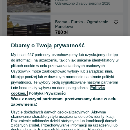
Odświeżono dnia 05 sierpnia 2026
Brama - Furtka - Ogrodzenie
Panelowe
700 zł
Dbamy o Twoją prywatność
Radomsko
Odświeżono dnia 05 sierpnia 2026
My i nasi
447
partnerzy przechowujemy lub uzyskujemy dostęp
do informacji na urządzeniu, takich jak unikalne identyfikatory w
plikach cookie w celu przetwarzania danych osobowych.
Ogrodzenie Palisadowe -
Użytkownik może zaakceptować wybory lub zarządzać nimi,
Producent
klikając poniżej lub w dowolnym momencie na stronie polityki
650 zł
prywatności. Te wybory będą sygnalizowane naszym partnerom
i nie będą miały wpływu na dane przeglądania.
Polityka
cookies,
Polityka Prywatności
Miasteczko Śląskie
Wraz z naszymi partnerami przetwarzamy dane w celu
Odświeżono dnia 05 sierpnia 2026
zapewnienia:
Użycie dokładnych danych geolokalizacyjnych. Aktywne
skanowanie charakterystyki urządzenia do celów identyfikacji.
Rozumienie odbiorców dzięki statystyce lub kombinacji danych
1
2
3
4
5
z różnych źródeł. Przechowywanie informacji na urządzeniu lub
dostęp do nich. Pomiar efektywności reklam. Rozwój i